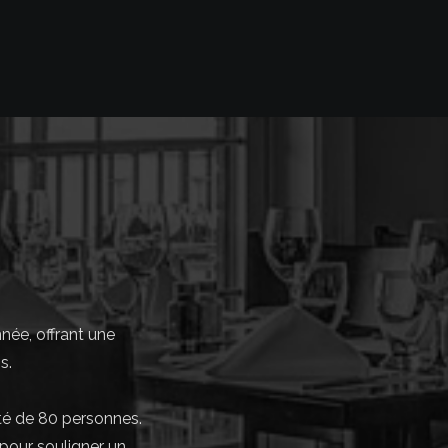
née, offrant une
s.
ité de 80 personnes.
 pour souligner un