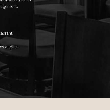
Rougemont.
taurant.
s et plus.